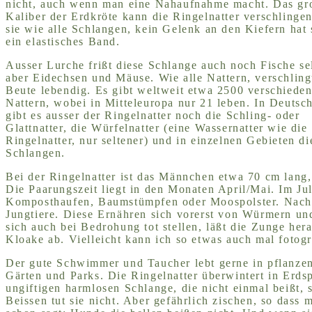
nicht, auch wenn man eine Nahaufnahme macht. Das gr
Kaliber der Erdkröte kann die Ringelnatter verschlingen
sie wie alle Schlangen, kein Gelenk an den Kiefern hat
ein elastisches Band.
Ausser Lurche frißt diese Schlange auch noch Fische se
aber Eidechsen und Mäuse. Wie alle Nattern, verschlingt
Beute lebendig. Es gibt weltweit etwa 2500 verschiede
Nattern, wobei in Mitteleuropa nur 21 leben. In Deutsc
gibt es ausser der Ringelnatter noch die Schling- oder
Glattnatter, die Würfelnatter (eine Wassernatter wie die
Ringelnatter, nur seltener) und in einzelnen Gebieten d
Schlangen.
Bei der Ringelnatter ist das Männchen etwa 70 cm lang
Die Paarungszeit liegt in den Monaten April/Mai. Im Jul
Komposthaufen, Baumstümpfen oder Moospolster. Nach 
Jungtiere. Diese Ernähren sich vorerst von Würmern u
sich auch bei Bedrohung tot stellen, läßt die Zunge her
Kloake ab. Vielleicht kann ich so etwas auch mal fotogr
Der gute Schwimmer und Taucher lebt gerne in pflanze
Gärten und Parks. Die Ringelnatter überwintert in Er
ungiftigen harmlosen Schlange, die nicht einmal beißt,
Beissen tut sie nicht. Aber gefährlich zischen, so das