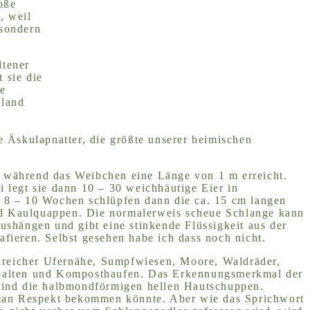
oße
, weil
 sondern
ltener
 sie die
ne
hland
ie Äskulapnatter, die größte unserer heimischen
, während das Weibchen eine Länge von 1 m erreicht.
i legt sie dann 10 – 30 weichhäutige Eier in
8 – 10 Wochen schlüpfen dann die ca. 15 cm langen
nd Kaulquappen. Die normalerweis scheue Schlange kann
aushängen und gibt eine stinkende Flüssigkeit aus der
afieren. Selbst gesehen habe ich dass noch nicht.
nreicher Ufernähe, Sumpfwiesen, Moore, Waldräder,
dspalten und Komposthaufen. Das Erkennungsmerkmal der
 sind die halbmondförmigen hellen Hautschuppen.
s man Respekt bekommen könnte. Aber wie das Sprichwort