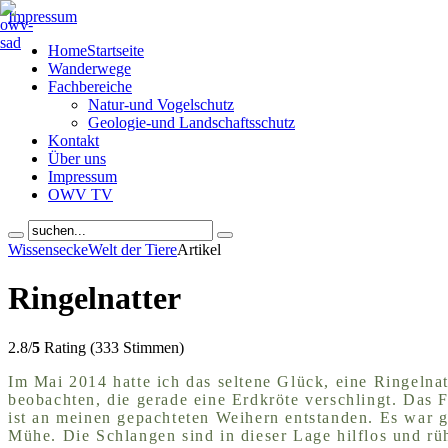
Impressum
Home
Startseite
Wanderwege
Fachbereiche
Natur-und Vogelschutz
Geologie-und Landschaftsschutz
Kontakt
Über uns
Impressum
OWV TV
Wissensecke
Welt der Tiere
Artikel
Ringelnatter
2.8/
5
Rating (333 Stimmen)
Im Mai 2014 hatte ich das seltene Glück, eine Ringelnat
beobachten, die gerade eine Erdkröte verschlingt. Das 
ist an meinen gepachteten Weihern entstanden. Es war g
Mühe. Die Schlangen sind in dieser Lage hilflos und rü