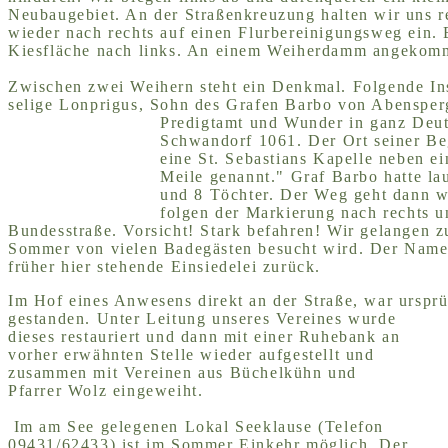
Neubaugebiet. An der Straßenkreuzung halten wir uns 
wieder nach rechts auf einen Flurbereinigungsweg ein. 
Kiesfläche nach links. An einem Weiherdamm angekomme
Zwischen zwei Weihern steht ein Denkmal. Folgende Insc
selige Lonprigus, Sohn des Grafen Barbo von Abensperg
Predigtamt und Wunder
in ganz Deut
Schwandorf 1061. Der Ort seiner Beg
eine St. Sebastians Kapelle neben ei
Meile genannt." Graf Barbo hatte la
und 8 Töchter. Der Weg geht dann w
folgen der Markierung nach rechts 
Bundesstraße. Vorsicht! Stark befahren! Wir gelangen 
Sommer von vielen Badegästen besucht wird. Der Name 
früher hier stehende Einsiedelei zurück.
Im Hof eines Anwesens direkt an der Straße, war urspr
gestanden. Unter Leitung unseres Vereines wurde
dieses restauriert und dann mit einer Ruhebank an
vorher erwähnten Stelle wieder aufgestellt und
zusammen mit Vereinen aus Büchelkühn und
Pfarrer Wolz eingeweiht.
Im am See gelegenen Lokal Seeklause (Telefon
09431/62433) ist im Sommer Einkehr möglich. Der