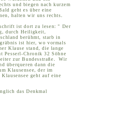
rechts und biegen nach kurzem
Bald geht es über eine
n, halten wir uns rechts.
hrift ist dort zu lesen: " Der
, durch Heiligkeit,
schland berühmt, starb in
räbnis ist hier, wo vormals
ner Klause stand, die lange
ut Pesserl-Chronik 32 Söhne
eiter zur Bundesstraße. Wir
und überqueren dann die
zum Klausensee, der im
Klausensee geht auf eine
ünglich das Denkmal