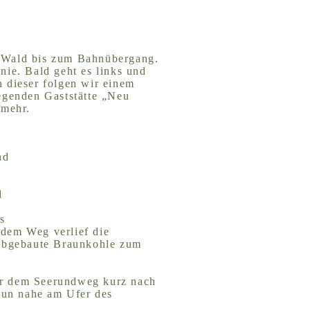
n Wald bis zum Bahnübergang.
nie. Bald geht es links und
 dieser folgen wir einem
egenden Gaststätte „Neu
 mehr.
nd
d
s
 dem Weg verlief die
 abgebaute Braunkohle zum
ir dem Seerundweg kurz nach
 nun nahe am Ufer des