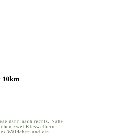
r 10km
iese dann nach rechts. Nahe
ischen zwei Kiesweihern
ines Wäldchen und ein