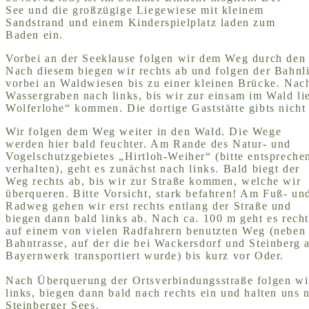
See und die großzügige Liegewiese mit kleinem
Sandstrand und einem Kinderspielplatz laden zum
Baden ein.
Vorbei an der Seeklause folgen wir dem Weg durch de
Nach diesem biegen wir rechts ab und folgen der Bahnli
vorbei an Waldwiesen bis zu einer kleinen Brücke. Nach
Wassergraben nach links, bis wir zur einsam im Wald li
Wolferlohe“ kommen. Die dortige Gaststätte gibts nicht
Wir folgen dem
Weg weiter in den Wald. Die Wege
werden hier bald feuchter. Am Rande des Natur- und
Vogelschutzgebietes „Hirtloh-Weiher“ (bitte entspreche
verhalten), geht es zunächst nach links. Bald biegt der
Weg rechts ab, bis wir zur Straße kommen, welche wir
überqueren. Bitte Vorsicht, stark befahren! Am Fuß- un
Radweg gehen wir erst rechts entlang der Straße und
biegen dann bald links ab. Nach ca. 100 m geht es recht
auf einem von vielen Radfahrern benutzten Weg (neben
Bahntrasse, auf der die bei Wackersdorf und Steinberg
Bayernwerk transportiert wurde) bis kurz vor Oder.
Nach Überquerung der Ortsverbindungsstraße folgen w
links, biegen dann bald nach rechts ein und halten uns
Steinberger Sees.