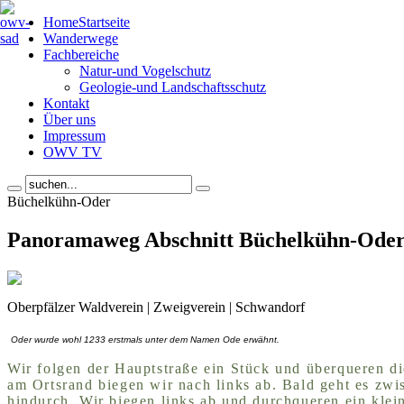
Home
Startseite
Wanderwege
Fachbereiche
Natur-und Vogelschutz
Geologie-und Landschaftsschutz
Kontakt
Über uns
Impressum
OWV TV
Büchelkühn-Oder
Panoramaweg Abschnitt Büchelkühn-Ode
Oberpfälzer Waldverein | Zweigverein | Schwandorf
Oder wurde wohl 1233 erstmals unter dem Namen Ode erwähnt.
Wir folgen der Hauptstraße ein Stück und überqueren d
am Ortsrand biegen wir nach links ab. Bald geht es zw
hindurch. Wir biegen links ab und durchqueren ein kle